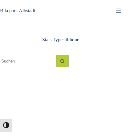
Zum
Inhalt
Bikepark Albstadt
springen
Stats Types
iPhone
Keine
Ergebnisse
Umschalten auf hohe Kontraste